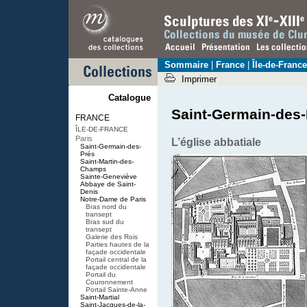
Sommaire
|
France
|
Île-de-France
Imprimer
Catalogue
Saint-Germain-des-
FRANCE
ÎLE-DE-FRANCE
Paris
L’église abbatiale
Saint-Germain-des-
Prés
Saint-Martin-des-
Champs
Sainte-Geneviève
Abbaye de Saint-
Denis
Notre-Dame de Paris
Bras nord du
transept
Bras sud du
transept
Galerie des Rois
Parties hautes de la
façade occidentale
Portail central de la
façade occidentale
Portail du
Couronnement
Portail Sainte-Anne
Saint-Martial
Saint-Jacques-de-la-