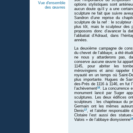
Vue d'ensemble
options stylistiques sont antérieu
des œuvres
aucun doute qu’il y a une certai
sculpture ne fait que suivre aveu
Sandron d’une reprise du chapite
sculpture de la nef : le sculpteu
plus tôt, mais le sculpteur des 
proposons donc d’avancer la dat
l’abbatiat d’Adraud, dans l’héri
années.
La deuxième campagne de constru
du chevet de l’abbaye, a été étud
ne nous y attarderons pas, d
conserve aucune œuvre lui apparte
1145, pour abriter les tomb
mérovingiens et ainsi rappeler 
royauté en un temps où Saint-De
plus importante. Hugues de Sain
des-Prés de 1116 à 1146, en fut l’
16
l’achèvement
. La concurrence e
monument lancé par Suger appa
sculptures. Les deux édifices on
sculpteurs : les chapiteaux du p
Germain ont les mêmes auteurs
17
Denis
, et l’atelier responsabl
Clotaire l’est aussi des statues
1
Valois » de l’abbaye dionysienne