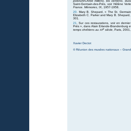
polorum/Christi milleno, bis centeno, d
Saint-Germain-des-Prés, voir Hélène Ver
France. Mémoires
, IX, 1957-1958.
20
. Mary B. Shepard, « The St. Germain
Elizabeth C. Parker and Mary B. Shepard,
301.
21
. Sur ces restaurations, voir en derni
Prés », dans Alain Erlande-Brandenburg e
e
xx
temps chrétiens au
siècle
, Paris, 2001
Xavier Dectot
© Réunion des musées nationaux – Grand P