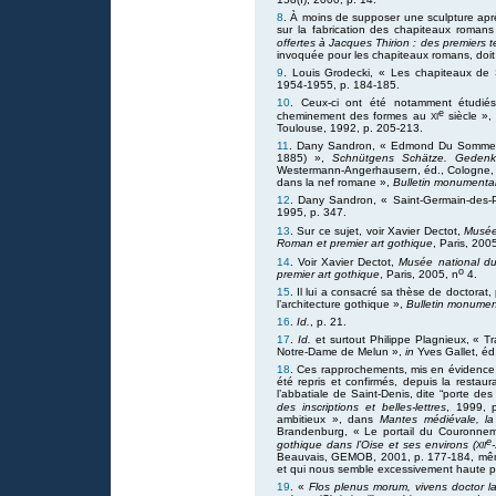
8
. À moins de supposer une sculpture aprè
sur la fabrication des chapiteaux roman
offertes à Jacques Thirion : des premiers
invoquée pour les chapiteaux romans, doit
9
. Louis Grodecki, « Les chapiteaux de
1954-1955, p. 184-185.
10
. Ceux-ci ont été notamment étudiés
e
xi
cheminement des formes au
siècle »
Toulouse, 1992, p. 205-213.
11
. Dany Sandron, « Edmond Du Sommera
1885) »,
Schnütgens Schätze. Gedenks
Westermann-Angerhausern, éd., Cologne, 1
dans la nef romane »,
Bulletin monumenta
12
. Dany Sandron, « Saint-Germain-des-P
1995, p. 347.
13
. Sur ce sujet, voir Xavier Dectot,
Musée
Roman et premier art gothique
, Paris, 200
14
. Voir Xavier Dectot,
Musée national d
o
premier art gothique
, Paris, 2005, n
4.
15
. Il lui a consacré sa thèse de doctorat
l’architecture gothique »,
Bulletin monumen
16
.
Id.
, p. 21.
17
.
Id.
et surtout Philippe Plagnieux, « T
Notre-Dame de Melun »,
in
Yves Gallet, éd
18
. Ces rapprochements, mis en évidence 
été repris et confirmés, depuis la restau
l’abbatiale de Saint-Denis, dite “porte de
des inscriptions et belles-lettres
, 1999, 
ambitieux », dans
Mantes médiévale, la 
Brandenburg, « Le portail du Couronneme
e
xii
gothique dans l’Oise et ses environs (
-
Beauvais, GEMOB, 2001, p. 177-184, même s
et qui nous semble excessivement haute po
19
. «
Flos plenus morum, vivens doctor l