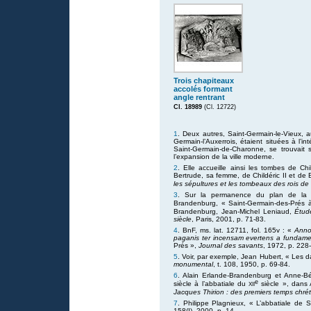
Trois chapiteaux
accolés formant
angle rentrant
Cl. 18989
(Cl. 12722)
1
. Deux autres, Saint-Germain-le-Vieux, au
Germain-l’Auxerrois, étaient situées à l’
Saint-Germain-de-Charonne, se trouvait 
l’expansion de la ville moderne.
2
. Elle accueille ainsi les tombes de Ch
Bertrude, sa femme, de Childéric II et de
les sépultures et les tombeaux des rois de
3
. Sur la permanence du plan de la ba
Brandenburg, « Saint-Germain-des-Prés à 
Brandenburg, Jean-Michel Leniaud,
Étud
siècle
, Paris, 2001, p. 71-83.
4
. BnF, ms. lat. 12711, fol. 165v : «
Anno
paganis ter incensam evertens a fundamen
Prés »,
Journal des savants
, 1972, p. 228
5
. Voir, par exemple, Jean Hubert, « Les 
monumental
, t. 108, 1950, p. 69-84.
6
. Alain Erlande-Brandenburg et Anne-Bé
e
xii
siècle à l’abbatiale du
siècle », dans 
Jacques Thirion : des premiers temps chré
7
. Philippe Plagnieux, « L’abbatiale de 
158(I), 2000, p. 14.