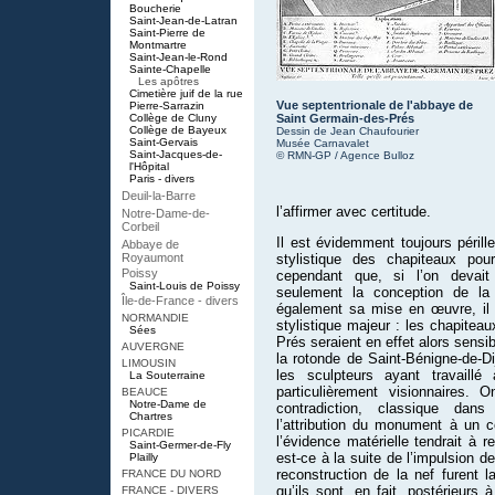
Boucherie
Saint-Jean-de-Latran
Saint-Pierre de
Montmartre
Saint-Jean-le-Rond
Sainte-Chapelle
Les apôtres
Cimetière juif de la rue
Vue septentrionale de l'abbaye de
Pierre-Sarrazin
Collège de Cluny
Saint Germain-des-Prés
Collège de Bayeux
Dessin de Jean Chaufourier
Saint-Gervais
Musée Carnavalet
Saint-Jacques-de-
© RMN-GP / Agence Bulloz
l'Hôpital
Paris - divers
Deuil-la-Barre
l’affirmer avec certitude.
Notre-Dame-de-
Corbeil
Il est évidemment toujours périll
Abbaye de
Royaumont
stylistique des chapiteaux pour
Poissy
cependant que, si l’on devait
Saint-Louis de Poissy
seulement la conception de la 
Île-de-France - divers
également sa mise en œuvre, il f
NORMANDIE
stylistique majeur : les chapitea
Sées
Prés seraient en effet alors sens
AUVERGNE
la rotonde de Saint-Bénigne-de-Di
LIMOUSIN
les sculpteurs ayant travaillé
La Souterraine
particulièrement visionnaires. 
BEAUCE
Notre-Dame de
contradiction, classique dan
Chartres
l’attribution du monument à un c
PICARDIE
l’évidence matérielle tendrait à r
Saint-Germer-de-Fly
est-ce à la suite de l’impulsion d
Plailly
reconstruction de la nef furent l
FRANCE DU NORD
qu’ils sont, en fait, postérieurs 
FRANCE - DIVERS