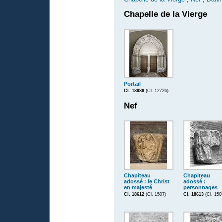
Chapelle de la Vierge
Portail
Cl. 18986
(Cl. 12726)
Nef
Chapiteau
Chapiteau
adossé : le Christ
adossé :
en majesté
personnages
Cl. 18612
(Cl. 1507)
Cl. 18613
(Cl. 150