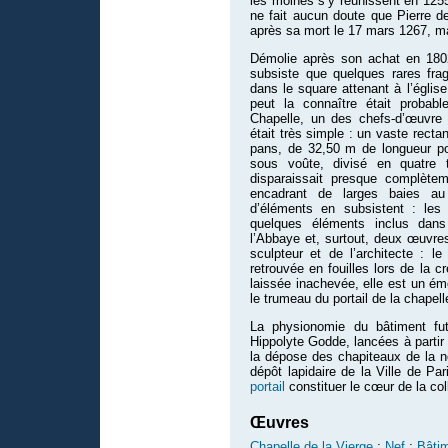
les moines s’y réunissent en 125
ne fait aucun doute que Pierre de
après sa mort le 17 mars 1267, m
Démolie après son achat en 1802 
subsiste que quelques rares fra
dans le square attenant à l’église 
peut la connaître était probab
Chapelle, un des chefs-d’œuvre 
était très simple : un vaste recta
pans, de 32,50 m de longueur po
sous voûte, divisé en quatre 
disparaissait presque complètem
encadrant de larges baies au 
d’éléments en subsistent : les
quelques éléments inclus dan
l’Abbaye et, surtout, deux œuvre
sculpteur et de l’architecte : l
retrouvée en fouilles lors de la c
laissée inachevée, elle est un ém
le trumeau du portail de la chapell
La physionomie du bâtiment fut,
Hippolyte Godde, lancées à partir 
la dépose des chapiteaux de la n
dépôt lapidaire de la Ville de Pa
portail
constituer le cœur de la col
Œuvres
Chapelle de la Vierge
;
Nef
;
Bâtim