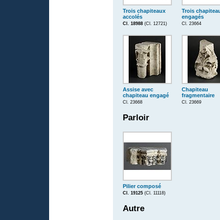
Trois chapiteaux
Trois chapitea
accolés
engagés
Cl. 18988
(Cl. 12721)
Cl. 23664
Assise avec
Chapiteau
chapiteau engagé
fragmentaire
Cl. 23668
Cl. 23669
Parloir
Pilier composé
Cl. 19125
(Cl. 11118)
Autre