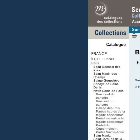
Som
Catalogue
B
FRANCE
ÎLE-DE-FRANCE
Paris
Saint-Germain-des-
Prés
Saint-Martin-des-
Champs
Xav
Sainte-Geneviève
Abbaye de Saint-
© R
Denis
Notre-Dame de Paris
Bras nord du
transept
Bras sud du
transept
Galerie des Rois
Parties hautes de la
façade occidentale
Portail central de la
façade occidentale
Portail du
Couronnement
Portail Sainte-Anne
Saint-Martial
Saint-Jacques-de-la-