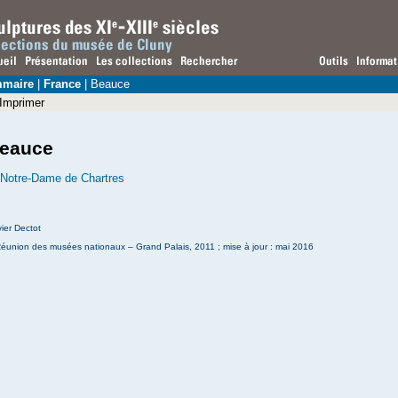
maire
|
France
| Beauce
Imprimer
eauce
Notre-Dame de Chartres
ier Dectot
éunion des musées nationaux – Grand Palais, 2011 ; mise à jour : mai 2016