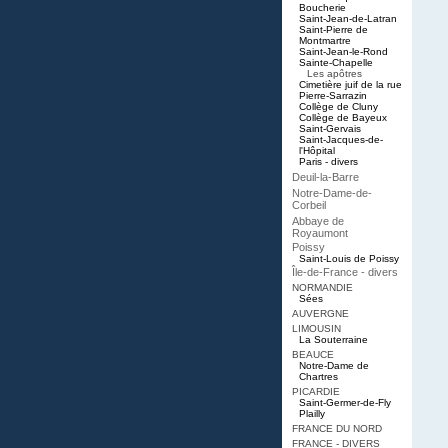
Boucherie
Saint-Jean-de-Latran
Saint-Pierre de
Montmartre
Saint-Jean-le-Rond
Sainte-Chapelle
Les apôtres
Cimetière juif de la rue
Pierre-Sarrazin
Collège de Cluny
Collège de Bayeux
Saint-Gervais
Saint-Jacques-de-
l'Hôpital
Paris - divers
Deuil-la-Barre
Notre-Dame-de-
Corbeil
Abbaye de
Royaumont
Poissy
Saint-Louis de Poissy
Île-de-France - divers
NORMANDIE
Sées
AUVERGNE
LIMOUSIN
La Souterraine
BEAUCE
Notre-Dame de
Chartres
PICARDIE
Saint-Germer-de-Fly
Plailly
FRANCE DU NORD
FRANCE - DIVERS