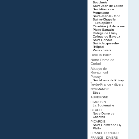
Boucherie
Saint-Jean-de-Latran
Saint-Pierre de
Montmartre
Saint-Jean-le-Rond
Sainte-Chapelle
Les apôtres
Cimetière juif de la rue
Pierre-Sarrazin
Collège de Cluny
Collège de Bayeux
Saint-Gervais
Saint-Jacques-de-
l'Hôpital
Paris - divers
Deuil-la-Barre
Notre-Dame-de-
Corbeil
Abbaye de
Royaumont
Poissy
Saint-Louis de Poissy
Île-de-France - divers
NORMANDIE
Sées
AUVERGNE
LIMOUSIN
La Souterraine
BEAUCE
Notre-Dame de
Chartres
PICARDIE
Saint-Germer-de-Fly
Plailly
FRANCE DU NORD
FRANCE - DIVERS