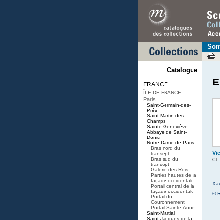
Som
Catalogue
E
FRANCE
ÎLE-DE-FRANCE
Paris
Saint-Germain-des-
Prés
Saint-Martin-des-
Champs
Sainte-Geneviève
Abbaye de Saint-
Denis
Notre-Dame de Paris
Bras nord du
Vie
transept
Bras sud du
Cl.
transept
Galerie des Rois
Parties hautes de la
façade occidentale
Xav
Portail central de la
façade occidentale
© R
Portail du
Couronnement
Portail Sainte-Anne
Saint-Martial
Saint-Jacques-de-la-