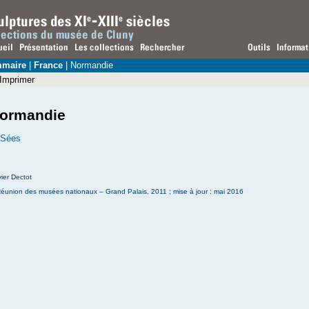
maire
|
France
| Normandie
Imprimer
ormandie
Sées
ier Dectot
éunion des musées nationaux – Grand Palais, 2011 ; mise à jour : mai 2016