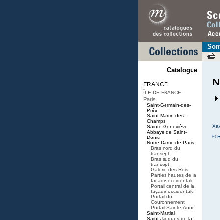
Som
Catalogue
N
FRANCE
ÎLE-DE-FRANCE
Paris
Saint-Germain-des-
Prés
Saint-Martin-des-
Champs
Xav
Sainte-Geneviève
Abbaye de Saint-
© R
Denis
Notre-Dame de Paris
Bras nord du
transept
Bras sud du
transept
Galerie des Rois
Parties hautes de la
façade occidentale
Portail central de la
façade occidentale
Portail du
Couronnement
Portail Sainte-Anne
Saint-Martial
Saint-Jacques-de-la-