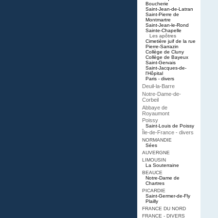
Boucherie
Saint-Jean-de-Latran
Saint-Pierre de
Montmartre
Saint-Jean-le-Rond
Sainte-Chapelle
Les apôtres
Cimetière juif de la rue
Pierre-Sarrazin
Collège de Cluny
Collège de Bayeux
Saint-Gervais
Saint-Jacques-de-
l'Hôpital
Paris - divers
Deuil-la-Barre
Notre-Dame-de-
Corbeil
Abbaye de
Royaumont
Poissy
Saint-Louis de Poissy
Île-de-France - divers
NORMANDIE
Sées
AUVERGNE
LIMOUSIN
La Souterraine
BEAUCE
Notre-Dame de
Chartres
PICARDIE
Saint-Germer-de-Fly
Plailly
FRANCE DU NORD
FRANCE - DIVERS