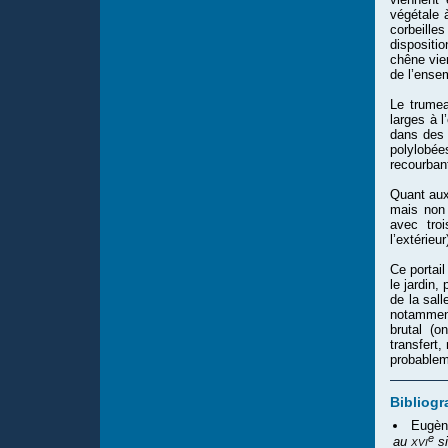
végétale 
corbeille
dispositio
chêne vie
de l’ense
Le trumea
larges à l
dans des 
polylobé
recourban
Quant aux
mais non 
avec troi
l’extérieur
Ce portai
le jardin,
de la sal
notamment
brutal (o
transfert,
probableme
Bibliogr
Eugène
e
xvi
au
si