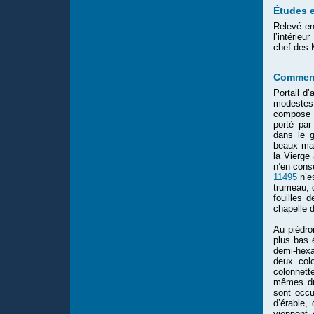
Études e
Relevé en
l’intérie
chef des 
Comment
Portail d
modestes,
compose d
porté par
dans le g
beaux man
la Vierge 
n’en conse
11495
n’es
trumeau, q
fouilles 
chapelle 
Au piédro
plus bas é
demi-hexa
deux colo
colonnett
mêmes du 
sont occu
d’érable,
viennent 