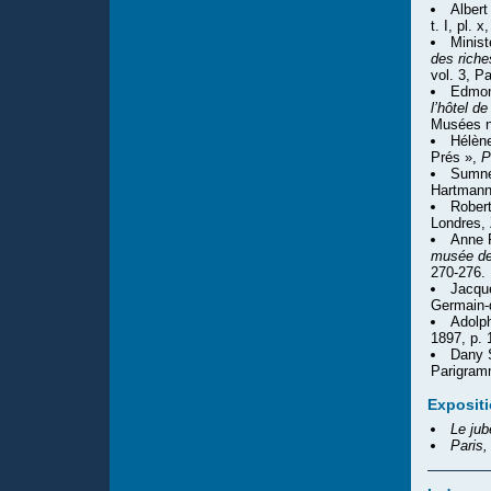
Albert
t. I, pl.
x
Minist
des riche
vol. 3, P
Edmon
l’hôtel d
Musées n
Hélène
Prés »,
P
Sumne
Hartmann,
Rober
Londres,
Anne 
musée de
270-276.
Jacque
Germain-
Adolp
1897, p. 
Dany S
Parigram
Exposit
Le ju
Paris,