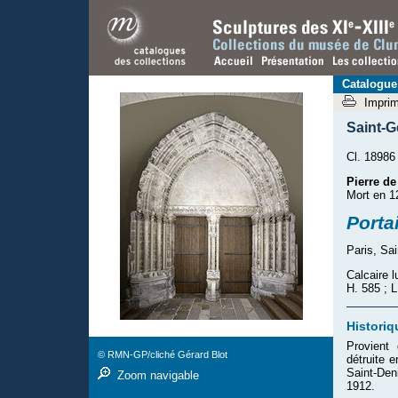
Catalogue
Impri
Saint-G
Cl. 18986
Pierre de
Mort en 1
Portai
Paris, Sa
Calcaire l
H. 585 ; 
Historiq
Provient
© RMN-GP/cliché Gérard Blot
détruite 
Saint-Den
Zoom navigable
1912.