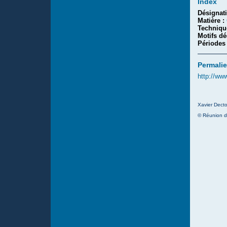
Index
Désignat
Matière :
Techniqu
Motifs dé
Périodes
Permalie
http://ww
Xavier Decto
© Réunion d