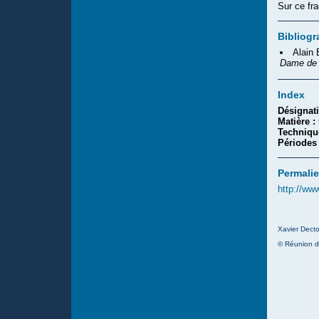
Sur ce fra
Bibliogr
Alain
Dame de 
Index
Désignat
Matière :
Techniqu
Périodes
Permalie
http://ww
Xavier Decto
© Réunion d