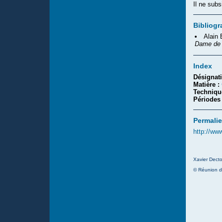
Il ne subs
Bibliogr
Alain
Dame de 
Index
Désignat
Matière :
Techniqu
Périodes
Permalie
http://ww
Xavier Decto
© Réunion d