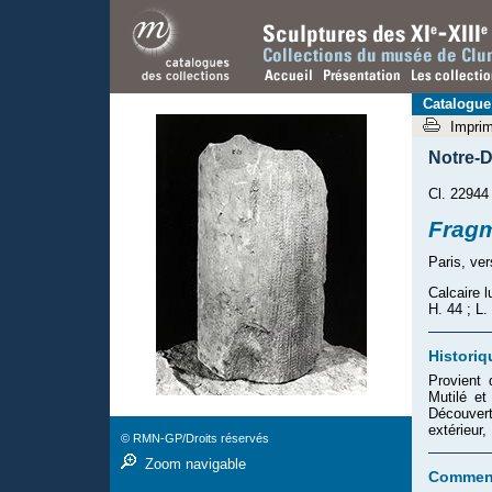
Catalogue
Impri
Notre-D
Cl. 22944
Fragm
Paris, ve
Calcaire l
H. 44 ; L.
Historiq
Provient 
Mutilé et
Découver
extérieur
© RMN-GP/Droits réservés
Zoom navigable
Comment