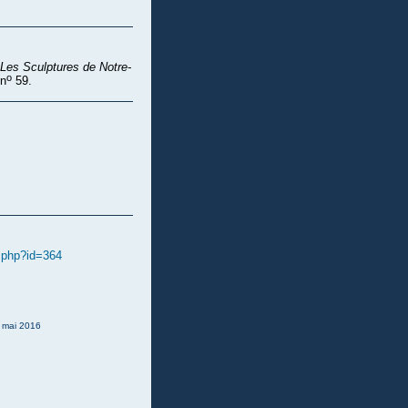
Les Sculptures de Notre-
o
 n
59.
e.php?id=364
: mai 2016