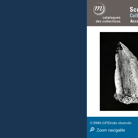
© RMN-GP/Droits réservés
Zoom navigable