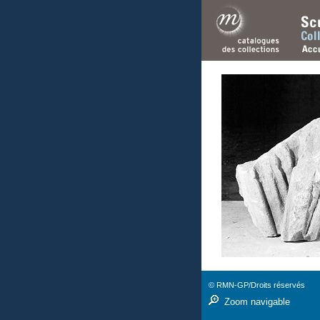
© RMN-GP/Droits réservés
Zoom navigable