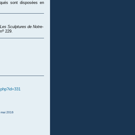
rqués sont disposées en
Les Sculptures de Notre-
o
 n
229.
e.php?id=331
: mai 2016