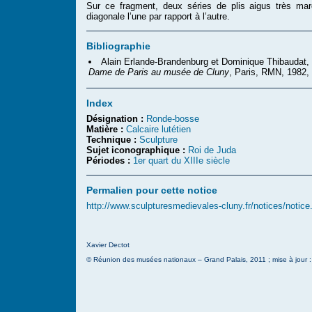
Sur ce fragment, deux séries de plis aigus très ma
diagonale l’une par rapport à l’autre.
Bibliographie
Alain Erlande-Brandenburg et Dominique Thibaudat,
Dame de Paris au musée de Cluny
, Paris, RMN, 1982,
Index
Désignation :
Ronde-bosse
Matière :
Calcaire lutétien
Technique :
Sculpture
Sujet iconographique :
Roi de Juda
Périodes :
1er quart du XIIIe siècle
Permalien pour cette notice
http://www.sculpturesmedievales-cluny.fr/notices/notic
Xavier Dectot
© Réunion des musées nationaux – Grand Palais, 2011 ; mise à jour 