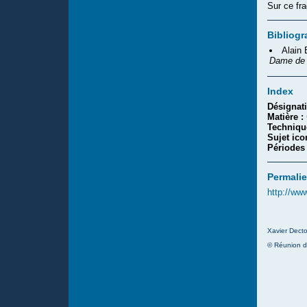
Sur ce fra
Bibliogr
Alain
Dame de 
Index
Désignat
Matière :
Techniqu
Sujet ic
Périodes
Permalie
http://ww
Xavier Decto
© Réunion d