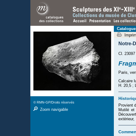
Catalogue
Impri
Notre-D
Cl. 23097
Fragm
Paris, ve
Calcaire l
H. 20,5 ; 
Historiq
© RMN-GP/Droits réservés
Provient 
Zoom navigable
Mutilé et
Découver
extérieur
Comment