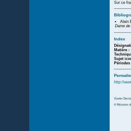
Sur ce fra
Bibliogr
Alain
Dame de 
Index
Désignat
Matière :
Techniqu
Sujet ic
Périodes
Permalie
http://ww
Xavier Decto
© Réunion d