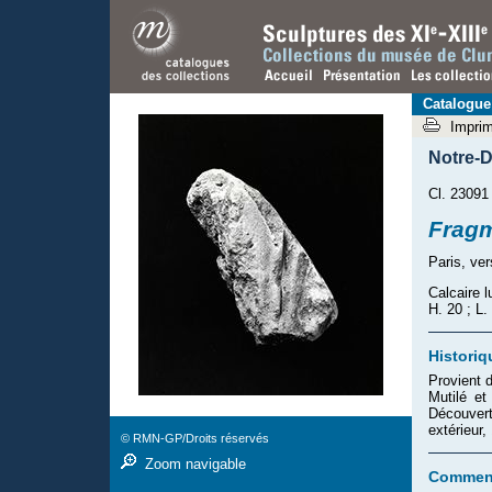
Catalogue
Impri
Notre-D
Cl. 23091
Fragm
Paris, ve
Calcaire l
H. 20 ; L.
Historiq
Provient 
Mutilé et
Découver
extérieur
© RMN-GP/Droits réservés
Zoom navigable
Comment