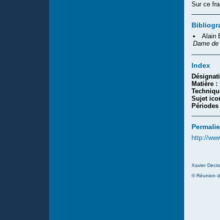
Sur ce fra
Bibliogr
Alain
Dame de 
Index
Désignat
Matière :
Techniqu
Sujet ic
Périodes
Permalie
http://ww
Xavier Decto
© Réunion d