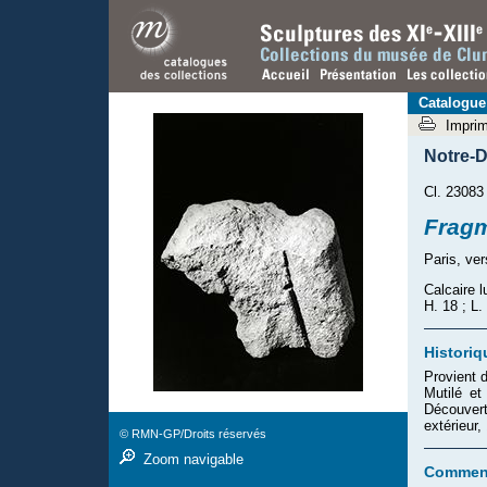
Catalogue
Impri
Notre-D
Cl. 23083
Fragm
Paris, ve
Calcaire l
H. 18 ; L.
Historiq
Provient 
Mutilé et
Découver
extérieur
© RMN-GP/Droits réservés
Zoom navigable
Comment