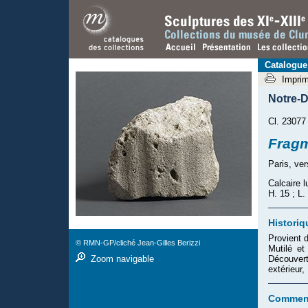
Catalogue
Impri
Notre-D
Cl. 23077
Fragm
Paris, ve
Calcaire l
H. 15 ; L.
Historiq
Provient 
© RMN-GP/cliché Jean-Gilles Berizzi
Mutilé et
Découver
Zoom navigable
extérieur
Comment