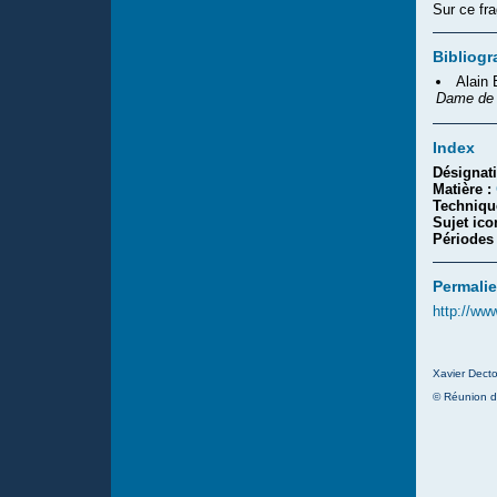
Sur ce fra
Bibliogr
Alain
Dame de 
Index
Désignat
Matière :
Techniqu
Sujet ic
Périodes
Permalie
http://ww
Xavier Decto
© Réunion d