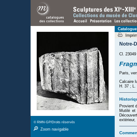
Catalogue
Impri
Notre-D
Cl. 23049
Fragm
Paris, ve
Calcaire l
H. 37 ; L.
Historiq
Provient 
Mutilé et
Découver
extérieur
© RMN-GP/Droits réservés
Zoom navigable
Comment