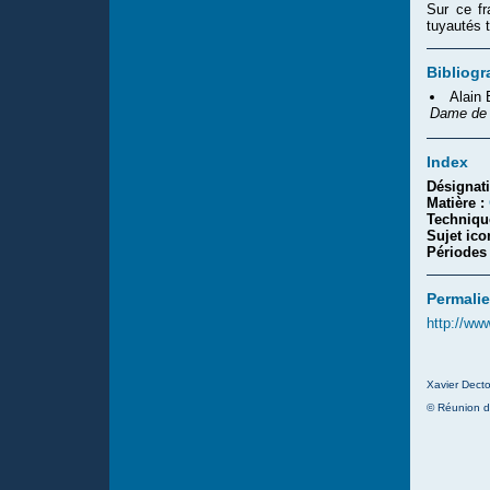
Sur ce fr
tuyautés t
Bibliogr
Alain
Dame de 
Index
Désignat
Matière :
Techniqu
Sujet ic
Périodes
Permalie
http://ww
Xavier Decto
© Réunion d