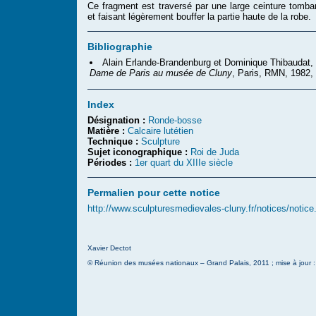
Ce fragment est traversé par une large ceinture tomba
et faisant légèrement bouffer la partie haute de la robe.
Bibliographie
Alain Erlande-Brandenburg et Dominique Thibaudat,
Dame de Paris au musée de Cluny
, Paris, RMN, 1982,
Index
Désignation :
Ronde-bosse
Matière :
Calcaire lutétien
Technique :
Sculpture
Sujet iconographique :
Roi de Juda
Périodes :
1er quart du XIIIe siècle
Permalien pour cette notice
http://www.sculpturesmedievales-cluny.fr/notices/notic
Xavier Dectot
© Réunion des musées nationaux – Grand Palais, 2011 ; mise à jour 