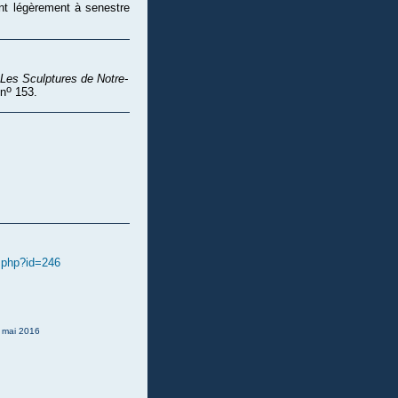
nt légèrement à senestre
Les Sculptures de Notre-
o
 n
153.
e.php?id=246
: mai 2016