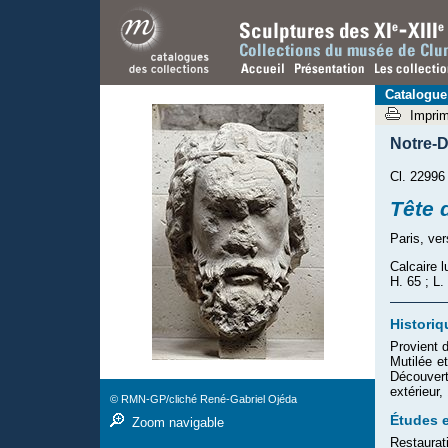
Catalogue
Impri
Notre-D
Cl. 22996
Tête 
Paris, ve
Calcaire 
H. 65 ; L.
Historiq
Provient 
Mutilée e
Découver
extérieur
© RMN-GP/cliché René-Gabriel Ojéda
Études e
Zoom navigable
Restaurat