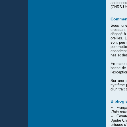
anciennes
(CNRS-Uni
Comment
Sous une
croissan
dégagé à 
oreilles. 
sont peu 
pommette
encadrent
nez et de
En raison
basse de 
l’exceptio
Sur une p
système pi
d’un trait 
Bibliogr
Franço
Rois retr
Cesare
André Cha
Études d’