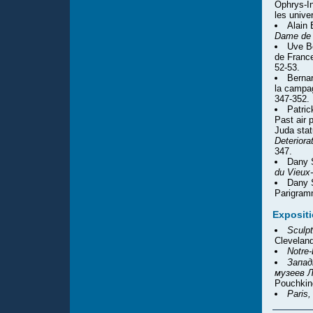
Ophrys-In
les unive
Alain
Dame de 
Uve Be
de France
52-53.
Bernar
la campa
347-352.
Patric
Past air 
Juda stat
Deteriora
347.
Dany S
du Vieux-
Dany S
Parigram
Exposit
Sculp
Cleveland
Notre-
Запад
музеев 
Pouchkin
Paris,