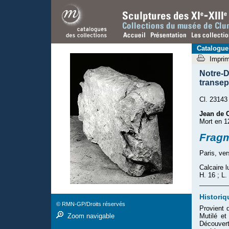
Catalogue
Impri
Notre-
transep
Cl. 23143
Jean de 
Mort en 1
Fragm
Paris, ve
Calcaire l
H. 16 ; L.
Historiq
© RMN-GP/Droits réservés
Provient 
Mutilé et
Zoom navigable
Découver