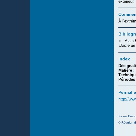
extérieur
Comment
À l’extré
Bibliogr
Alain
Dame de 
Index
Désignat
Matière :
Techniqu
Périodes
Permalie
http://ww
Xavier Decto
© Réunion d