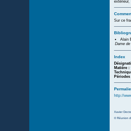
extérieur
Comment
Sur ce fra
Bibliogr
Alain
Dame de 
Index
Désignat
Matière :
Techniqu
Périodes
Permalie
http://ww
Xavier Decto
© Réunion d