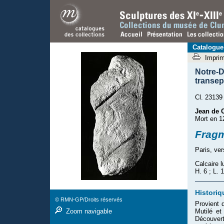
Catalogue
Impri
Notre-
transep
Cl. 23139
Jean de 
Mort en 1
Fragm
Paris, ve
Calcaire l
H. 6 ; L. 
Historiq
© RMN-GP/Droits réservés
Provient 
Mutilé et
Zoom navigable
Découver