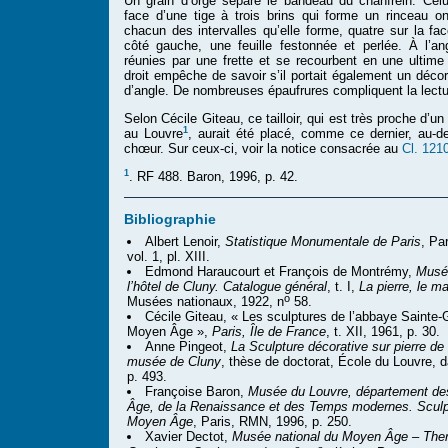
Un grain d’orge sépare le bandeau du chanfrein. Celu
face d’une tige à trois brins qui forme un rinceau on
chacun des intervalles qu’elle forme, quatre sur la fac
côté gauche, une feuille festonnée et perlée. À l’an
réunies par une frette et se recourbent en une ultime 
droit empêche de savoir s’il portait également un décor o
d’angle. De nombreuses épaufrures compliquent la lectu
Selon Cécile Giteau, ce tailloir, qui est très proche d’u
1
au Louvre
, aurait été placé, comme ce dernier, au-
chœur. Sur ceux-ci, voir la notice consacrée au
Cl. 121
1
. RF 488. Baron, 1996, p. 42.
Bibliographie
Albert Lenoir,
Statistique Monumentale de Paris
, Pa
vol. 1, pl. XIII.
Edmond Haraucourt et François de Montrémy,
Musé
l’hôtel de Cluny. Catalogue général
, t. I,
La pierre, le ma
o
Musées nationaux, 1922, n
58.
Cécile Giteau, « Les sculptures de l’abbaye Sainte-
Moyen Âge »,
Paris, Île de France
, t. XII, 1961, p. 30.
Anne Pingeot,
La Sculpture décorative sur pierre d
musée de Cluny
, thèse de doctorat, École du Louvre, d
p. 493.
Françoise Baron,
Musée du Louvre, département de
Âge, de la Renaissance et des Temps modernes. Sculp
Moyen Âge
, Paris, RMN, 1996, p. 250.
Xavier Dectot,
Musée national du Moyen Âge – The