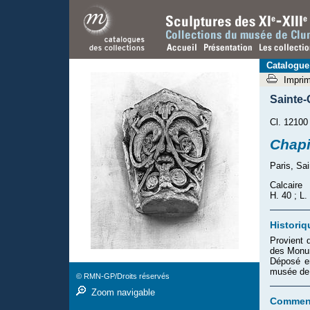
Catalogue
Impri
Sainte
Cl. 12100
Chapi
Paris, Sa
Calcaire
H. 40 ; L.
Historiq
Provient 
des Monum
Déposé en
musée de 
© RMN-GP/Droits réservés
Zoom navigable
Comment