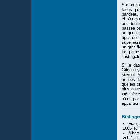
Sur un as
faces per
bandeau. 
et s’enro
une feuil
passée pa
sa queue,
tiges des
supérieurs
un gros fl
La parti
l’astragal
Si la dat
Giteau ay
suivent M
années 
que les c
plus douc
e
xii
siècle
n’ont pa
apparition
Bibliogr
Franç
1865, fol.
Albert
vol. 1, pl