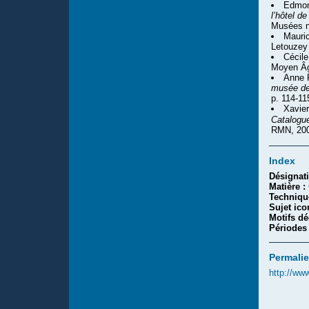
Edmon
l’hôtel d
Musées n
Mauri
Letouzey 
Cécile
Moyen Â
Anne 
musée de
p. 114-11
Xavie
Catalogu
RMN, 200
Index
Désignat
Matière :
Techniqu
Sujet ic
Motifs dé
Périodes
Permalie
http://ww