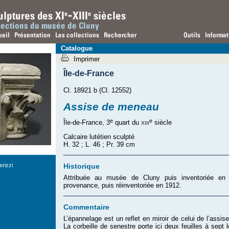
Catalogue
Imprimer
Île-de-France
Cl. 18921 b (Cl. 12552)
Assise de meneau
e
e
xiii
Île-de-France, 3
quart du
siècle
Calcaire lutétien sculpté
H. 32 ; L. 46 ; Pr. 39 cm
Historique
rizzi
Attribuée au musée de Cluny puis inventoriée e
provenance, puis réinventoriée en 1912.
Commentaire
L’épannelage est un reflet en miroir de celui de l’ass
La corbeille de senestre porte ici deux feuilles à sept 