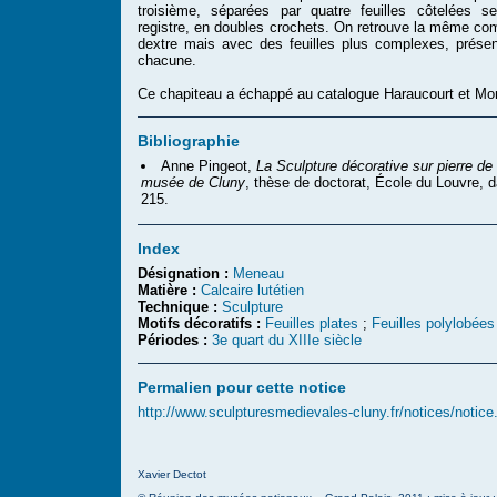
troisième, séparées par quatre feuilles côtelées s
registre, en doubles crochets. On retrouve la même com
dextre mais avec des feuilles plus complexes, présen
chacune.
Ce chapiteau a échappé au catalogue Haraucourt et Mo
Bibliographie
Anne Pingeot,
La Sculpture décorative sur pierre d
musée de Cluny
, thèse de doctorat, École du Louvre, d
215.
Index
Désignation :
Meneau
Matière :
Calcaire lutétien
Technique :
Sculpture
Motifs décoratifs :
Feuilles plates
;
Feuilles polylobées
Périodes :
3e quart du XIIIe siècle
Permalien pour cette notice
http://www.sculpturesmedievales-cluny.fr/notices/notic
Xavier Dectot