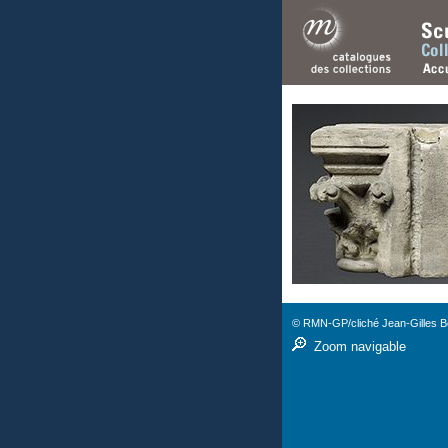
© RMN-GP/cliché Jean-Gilles Be
Zoom navigable