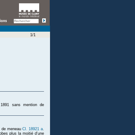
1/1
n 1891 sans mention de
ise de meneau
Cl. 18921 a
.
lobes plus la moitié d’une