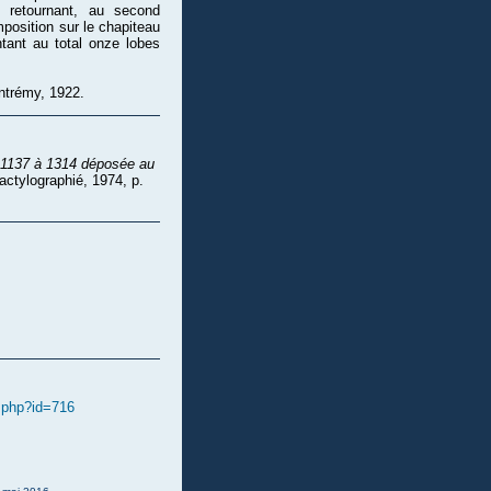
e retournant, au second
position sur le chapiteau
tant au total onze lobes
ntrémy, 1922.
e 1137 à 1314 déposée au
actylographié, 1974, p.
e.php?id=716