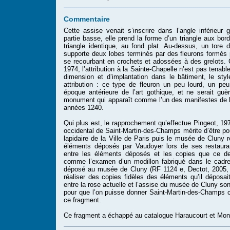
Commentaire
Cette assise venait s’inscrire dans l’angle inférieur
partie basse, elle prend la forme d’un triangle aux bor
triangle identique, au fond plat. Au-dessus, un tore 
supporte deux lobes terminés par des fleurons formés 
se recourbant en crochets et adossées à des grelots. 
1974, l’attribution à la Sainte-Chapelle n’est pas tenab
dimension et d’implantation dans le bâtiment, le styl
attribution : ce type de fleuron un peu lourd, un peu
époque antérieure de l’art gothique, et ne serait gu
monument qui apparaît comme l’un des manifestes de l’
années 1240.
Qui plus est, le rapprochement qu’effectue Pingeot, 19
occidental de Saint-Martin-des-Champs mérite d’être pou
lapidaire de la Ville de Paris puis le musée de Cluny re
éléments déposés par Vaudoyer lors de ses restaurat
entre les éléments déposés et les copies que ce de
comme l’examen d’un modillon fabriqué dans le cadre
déposé au musée de Cluny (RF 1124 e, Dectot, 2005,
réaliser des copies fidèles des éléments qu’il déposa
entre la rose actuelle et l’assise du musée de Cluny so
pour que l’on puisse donner Saint-Martin-des-Champs 
ce fragment.
Ce fragment a échappé au catalogue Haraucourt et Mon