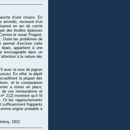
 gauche d’une rosace. En
ds arrondis, recreusé d’un
disposé en arc de cercle
par des feuilles épaisses
Comme le notait Pingeot,
le. Outre les problèmes de
e permet d’exclure cette
 épais, appartient à une
ère envisageable dans un
attention à la nature des
74 avec la rose du pignon
rsuivi. En effet, le dépôt
cueillirent la plupart des
ions, et la comparaison
rnier a mises en place,
 de ces restaurations et
o
 n
212) montrent qu’il fit
it. Or les rapprochements
nt suffisamment frappants
comme origine probable à
trémy, 1922.