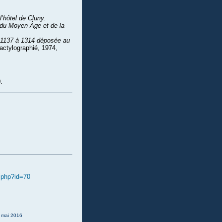
’hôtel de Cluny.
, du Moyen Âge et de la
e 1137 à 1314 déposée au
actylographié, 1974,
.
e.php?id=70
: mai 2016