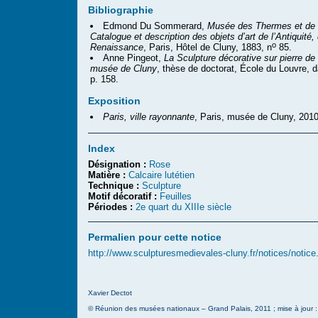
Bibliographie
Edmond Du Sommerard,
Musée des Thermes et de l
Catalogue et description des objets d’art de l’Antiquité
o
Renaissance
, Paris, Hôtel de Cluny, 1883, n
85.
Anne Pingeot,
La Sculpture décorative sur pierre d
musée de Cluny
, thèse de doctorat, École du Louvre, d
p. 158.
Exposition
Paris, ville rayonnante
, Paris, musée de Cluny, 2010
Index
Désignation :
Rose
Matière :
Calcaire lutétien
Technique :
Sculpture
Motif décoratif :
Feuilles
Périodes :
2e quart du XIIIe siècle
Permalien pour cette notice
http://www.sculpturesmedievales-cluny.fr/notices/notic
Xavier Dectot
© Réunion des musées nationaux – Grand Palais, 2011 ; mise à jour 