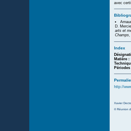
avec certi
Bibliogr
Arnaud
D. Mercie
arts et m
Champs
,
Index
Désignat
Matière :
Techniqu
Périodes
Permalie
http://ww
Xavier Decto
© Réunion d