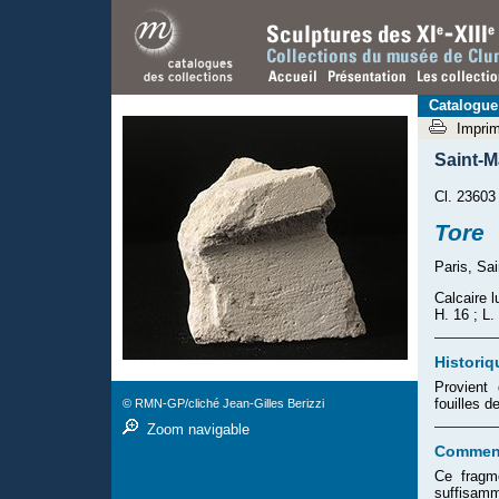
Catalogue
Impri
Saint-
Cl. 23603
Tore
Paris, Sa
Calcaire l
H. 16 ; L.
Historiq
Provient
fouilles 
© RMN-GP/cliché Jean-Gilles Berizzi
Zoom navigable
Comment
Ce fragm
suffisamm