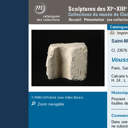
Catalogue
Impri
Saint-
Cl. 23576
Vouss
Paris, Sa
Calcaire l
H. 24 ; L.
Historiq
© RMN-GP/cliché Jean-Gilles Berizzi
Provient
fouilles 
Zoom navigable
Comment
Dans une 
ne subsis