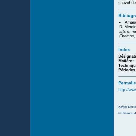
chevet de
Bibliogr
Arnaud
D. Mercie
arts et m
Champs
,
Index
Désignat
Matière :
Techniqu
Périodes
Permalie
http://ww
Xavier Decto
© Réunion d