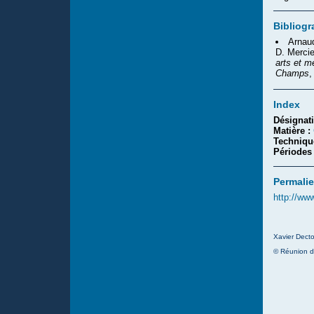
Bibliogr
Arnaud
D. Mercie
arts et m
Champs
,
Index
Désignat
Matière :
Techniqu
Périodes
Permalie
http://ww
Xavier Decto
© Réunion d