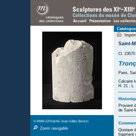
Catalogue
Impri
Saint-
Cl. 23570
Tronç
Paris, Sa
Calcaire l
H. 21 ; L.
Historiq
Provient 
de Saint-
© RMN-GP/cliché Jean-Gilles Berizzi
Comment
Zoom navigable
Quoique d
fragment s