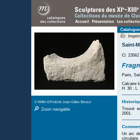
Catalogue
Impri
Saint-
Cl. 23562
Fragm
Paris, Sa
Calcaire l
H. 30 ; L.
Historiq
© RMN-GP/cliché Jean-Gilles Berizzi
Trouvé en
Zoom navigable
2001.
Comment
Un arc de
circulaire