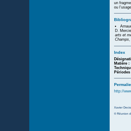
un fragme
ou l’usag
Bibliogr
Arnaud
D. Mercie
arts et m
Champs
,
Index
Désignat
Matière :
Techniqu
Périodes
Permalie
http://ww
Xavier Decto
© Réunion d