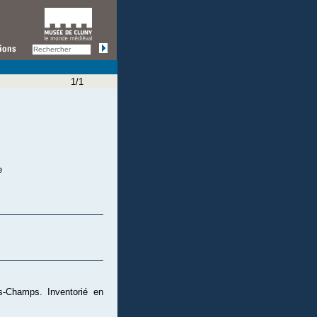
1/1
e
s-Champs. Inventorié en