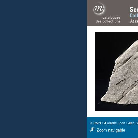
© RMN-GP/cliché Jean-Gilles Be
Zoom navigable