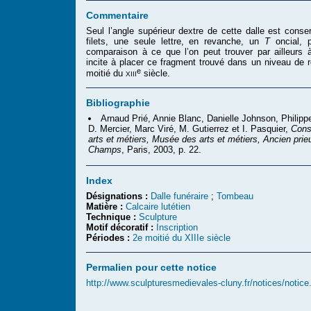
Commentaire
Seul l’angle supérieur dextre de cette dalle est conser
filets, une seule lettre, en revanche, un
T
oncial, p
comparaison à ce que l’on peut trouver par ailleurs 
incite à placer ce fragment trouvé dans un niveau de 
e
xiii
moitié du
siècle.
Bibliographie
Arnaud Prié, Annie Blanc, Danielle Johnson, Philippe
D. Mercier, Marc Viré, M. Gutierrez et I. Pasquier,
Cons
arts et métiers, Musée des arts et métiers, Ancien prie
Champs
, Paris, 2003, p. 22.
Index
Désignations :
Dalle funéraire
;
Tombeau
Matière :
Calcaire lutétien
Technique :
Sculpture
Motif décoratif :
Inscription
Périodes :
2e moitié du XIIIe siècle
Permalien pour cette notice
http://www.sculpturesmedievales-cluny.fr/notices/notic