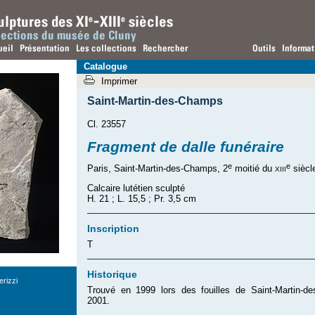
Catalogue
Imprimer
Saint-Martin-des-Champs
Cl. 23557
Fragment de dalle funéraire
e
e
xiii
Paris, Saint-Martin-des-Champs, 2
moitié du
siècl
Calcaire lutétien sculpté
H. 21 ; L. 15,5 ; Pr. 3,5 cm
Inscription
T
Historique
rizzi
Trouvé en 1999 lors des fouilles de Saint-Martin-de
2001.