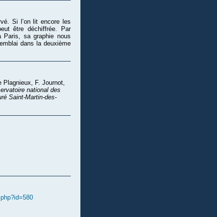
vé. Si l’on lit encore les
eut être déchiffrée. Par
à Paris, sa graphie nous
remblai dans la deuxième
 Plagnieux, F. Journot,
ervatoire national des
uré Saint-Martin-des-
e.php?id=580