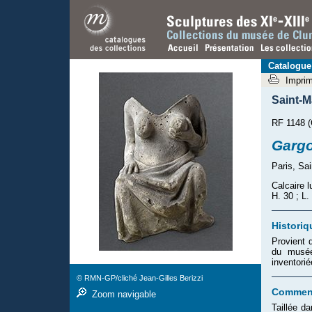
Catalogue
Impri
Saint-
RF 1148 (
Gargo
Paris, Sa
Calcaire l
H. 30 ; L.
Historiq
Provient 
du musé
inventorié
© RMN-GP/cliché Jean-Gilles Berizzi
Comment
Zoom navigable
Taillée d