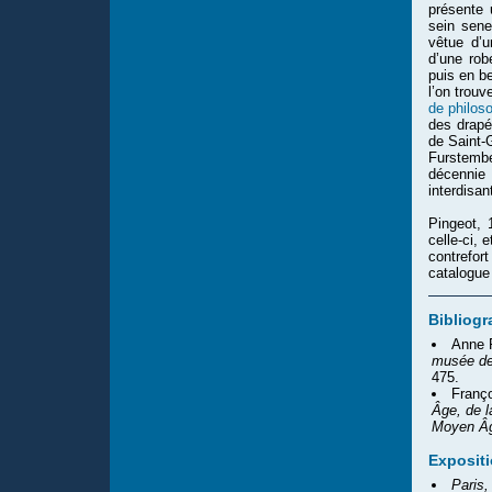
présente 
sein sene
vêtue d’u
d’une robe
puis en b
l’on trou
de philos
des drapé
de Saint-
Furstembe
décennie 
interdisan
Pingeot, 
celle-ci, 
contrefo
catalogue
Bibliogr
Anne 
musée de
475.
Franç
Âge, de 
Moyen Â
Exposit
Paris,