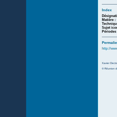
Index
Désignat
Matière :
Techniqu
Sujet ic
Périodes
Permalie
http://ww
Xavier Decto
© Réunion d