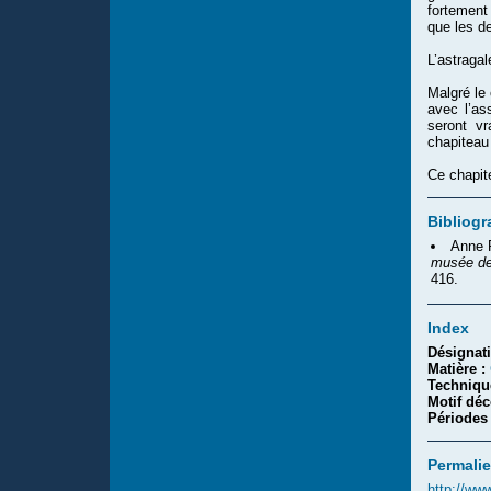
fortement 
que les de
L’astragal
Malgré le 
avec l’as
seront vr
chapiteau
Ce chapit
Bibliogr
Anne 
musée de
416.
Index
Désignat
Matière :
Techniqu
Motif déc
Périodes
Permalie
http://ww