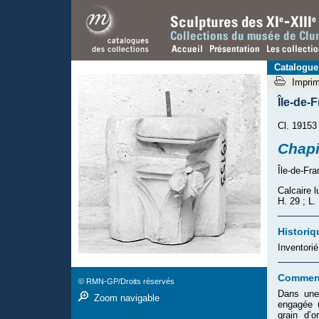
Catalogue
Impri
Île-de-
Cl. 19153
Chapi
Île-de-Fra
Calcaire l
H. 29 ; L.
Historiq
Inventori
Comment
© RMN-GP/Droits réservés
Dans une 
Zoom navigable
engagée u
grain d’o