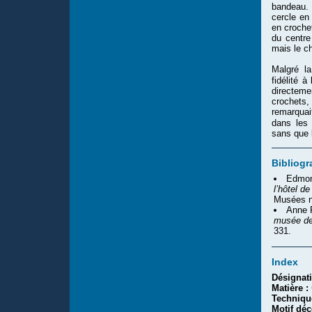
bandeau. 
cercle en
en croche
du centre
mais le ch
Malgré la
fidélité à
directeme
crochets,
remarquai
dans les 
sans que 
Bibliogr
Edmon
l’hôtel d
Musées n
Anne 
musée de
331.
Index
Désignat
Matière :
Techniqu
Motif déc