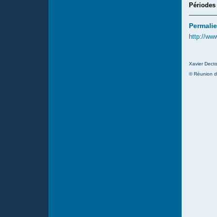
Périodes
Permalie
http://ww
Xavier Decto
© Réunion d