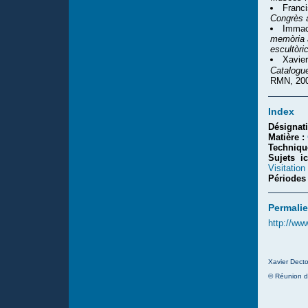
Franci
Congrès 
Immac
memòria a
escultòri
Xavie
Catalogu
RMN, 200
Index
Désignat
Matière :
Techniqu
Sujets i
Visitation
Périodes
Permalie
http://ww
Xavier Decto
© Réunion d