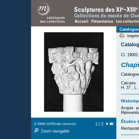
Catalogue
Impri
Catalo
Cl. 19001
Chapi
Catalogne
Calcaire
H. 37 ; L.
Historiq
Acquis p
Réinvento
Études e
1 / 2
© RMN-GP/Droits réservés
Restaurat
Zoom navigable