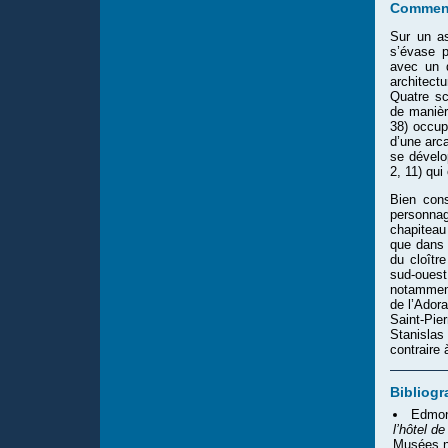
Comment
Sur un as
s’évase p
avec un d
architect
Quatre s
de manièr
38) occup
d’une arca
se dévelo
2, 11) qui
Bien cons
personnag
chapiteau
que dans 
du cloîtr
sud-ouest
notamment
de l’Ador
Saint-Pie
Stanislas
contraire
Bibliogr
Edmon
l’hôtel d
Musées n