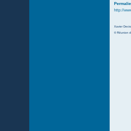
Permalie
http://ww
Xavier Decto
© Réunion d