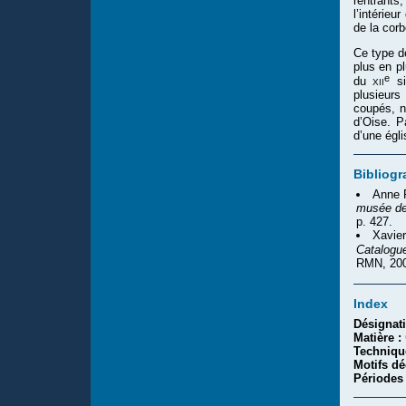
rentrants
l’intérieu
de la cor
Ce type d
plus en pl
e
xii
du
si
plusieurs
coupés, n
d’Oise. P
d’une égli
Bibliogr
Anne 
musée de
p. 427.
Xavie
Catalogu
RMN, 200
Index
Désignat
Matière :
Techniqu
Motifs dé
Périodes