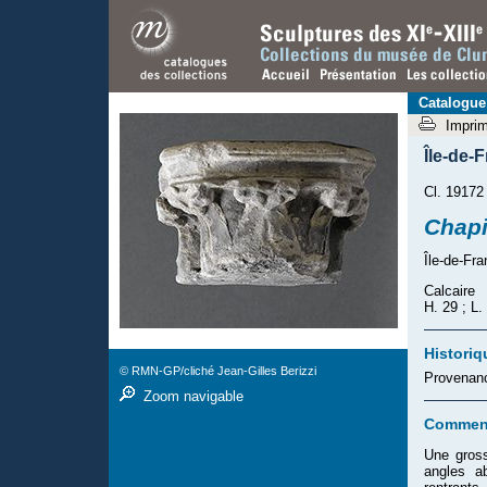
Catalogue
Impri
Île-de-
Cl. 19172
Chapi
Île-de-Fra
Calcaire
H. 29 ; L.
Historiq
© RMN-GP/cliché Jean-Gilles Berizzi
Provenanc
Zoom navigable
Comment
Une gross
angles ab