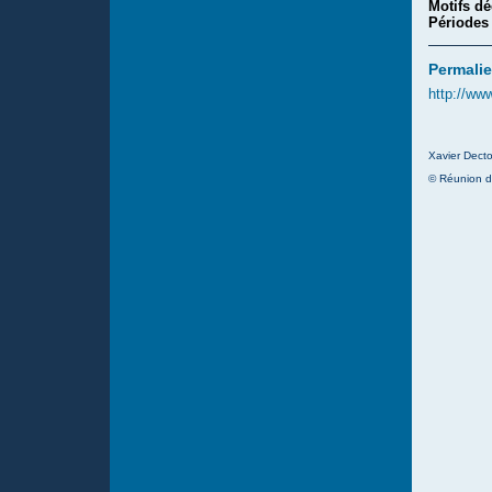
Motifs dé
Périodes
Permalie
http://ww
Xavier Decto
© Réunion d