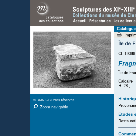
Catalogue
Impri
Île-de-
Cl. 19098
Fragm
Île-de-Fra
Calcaire
H. 28 ; L.
Historiq
© RMN-GP/Droits réservés
Provenanc
Zoom navigable
Études e
Restaurat
Comment