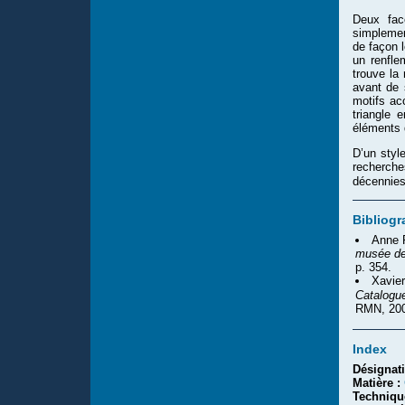
Deux face
simplement
de façon 
un renfle
trouve la 
avant de 
motifs acc
triangle 
éléments
D’un styl
recherch
décennie
Bibliogr
Anne 
musée de
p. 354.
Xavie
Catalogu
RMN, 200
Index
Désignat
Matière :
Techniqu