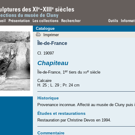
Catalogue
Imprimer
Île-de-France
Cl. 19097
Chapiteau
er
e
xii
Île-de-France, 1
tiers du
siècle
Calcaire
H. 25 ; L. 29 ; Pr. 24 cm
Historique
Provenance inconnue. Affecté au musée de Cluny puis i
Études et restaurations
Restauration par Christine Devos en 1994.
Commentaire