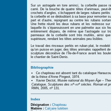
Sur un astragale en tore aminci, la corbeille passe r
carré. De la bouche de quatre têtes d’animaux, peut-êt
crochets d’angles, s’échappent de larges rubans perlés 
la corbeille et se dédoublant à sa base pour remonter s
part et d’autre, rejoignant au centre les rubans sort
Une frette réunit les deux rubans et les redresse sur 
laquelle ils s’épanouissent en une palmette aux six feu
entièrement disparu, de même que l’astragale sur tr
panneaux de la corbeille sont très mutilés, ainsi que
supérieure, rendant les têtes animales peu lisibles.
Le travail des rinceaux perlés en ruban plat, le modelé
qu’on puisse en juger, des têtes animales rappellent d
sculpture décorative de l’Île-de-France avant les bou
le chantier de Saint-Denis.
Bibliographie
Ce chapiteau est absent tant du catalogue Harauco
de la thèse d’Anne Pingeot, 1974.
Xavier Dectot,
Musée national du Moyen Âge – The
e
e
xi
xii
Catalogue, Sculptures des
-
siècles. Roman et pr
o
RMN, 2005, n
131.
Index
Désignation :
Chapiteau
Matière :
Calcaire lutétien