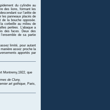
apidement du cylindre au
re des lions, formant les
descendant sur l’arête de
ur les panneaux placés de
ant de la bouche opposée.
la corbeille au milieu de
illes perlées. L’abaque a
ois des faces. Deux des
 l’ensemble de sa partie
 assez limité, pour autant
e manière assez proche la
leversements apportés par
urt Montremy,1922, que
rmes de Cluny,
emier art gothique
, Paris,