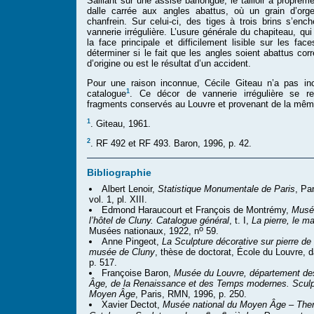
Saillant sur une assise barlongue, le tailloir à proprem
dalle carrée aux angles abattus, où un grain d’or
chanfrein. Sur celui-ci, des tiges à trois brins s’en
vannerie irrégulière. L’usure générale du chapiteau, qui 
la face principale et difficilement lisible sur les fa
déterminer si le fait que les angles soient abattus cor
d’origine ou est le résultat d’un accident.
Pour une raison inconnue, Cécile Giteau n’a pas inc
1
catalogue
. Ce décor de vannerie irrégulière se r
fragments conservés au Louvre et provenant de la mê
1
. Giteau, 1961.
2
. RF 492 et RF 493. Baron, 1996, p. 42.
Bibliographie
Albert Lenoir,
Statistique Monumentale de Paris
, Pa
vol. 1, pl. XIII.
Edmond Haraucourt et François de Montrémy,
Musé
l’hôtel de Cluny. Catalogue général
, t. I,
La pierre, le ma
o
Musées nationaux, 1922, n
59.
Anne Pingeot,
La Sculpture décorative sur pierre d
musée de Cluny
, thèse de doctorat, École du Louvre, d
p. 517.
Françoise Baron,
Musée du Louvre, département de
Âge, de la Renaissance et des Temps modernes. Sculp
Moyen Âge
, Paris, RMN, 1996, p. 250.
Xavier Dectot,
Musée national du Moyen Âge – The
e
e