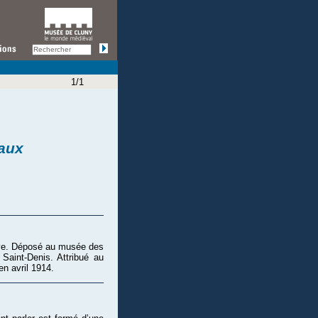
1/1
eaux
ève. Déposé au musée des
aint-Denis. Attribué au
n avril 1914.