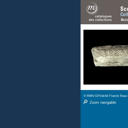
© RMN-GP/cliché Franck Raux
Zoom navigable