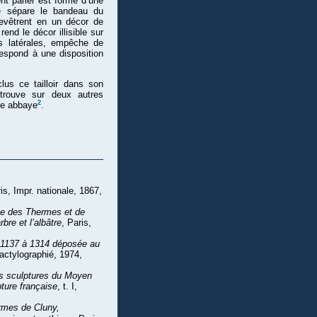
ent parler est formé d’une
ge sépare le bandeau du
chevêtrent en un décor de
rend le décor illisible sur
ces latérales, empêche de
respond à une disposition
lus ce tailloir dans son
etrouve sur deux autres
2
me abbaye
.
ris, Impr. nationale, 1867,
e des Thermes et de
rbre et l’albâtre
, Paris,
e 1137 à 1314 déposée au
actylographié, 1974,
s sculptures du Moyen
ture française
, t. I,
rmes de Cluny,