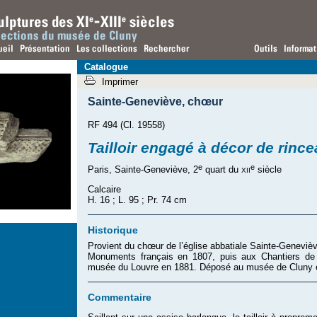
Catalogue
Imprimer
Sainte-Geneviève
,
chœur
RF 494 (Cl. 19558)
Tailloir engagé à décor de rinc
e
e
xii
Paris, Sainte-Geneviève, 2
quart du
siècle
Calcaire
H. 16 ; L. 95 ; Pr. 74 cm
Historique
Provient du chœur de l’église abbatiale Sainte-Genevi
Monuments français en 1807, puis aux Chantiers de S
musée du Louvre en 1881. Déposé au musée de Cluny e
Commentaire