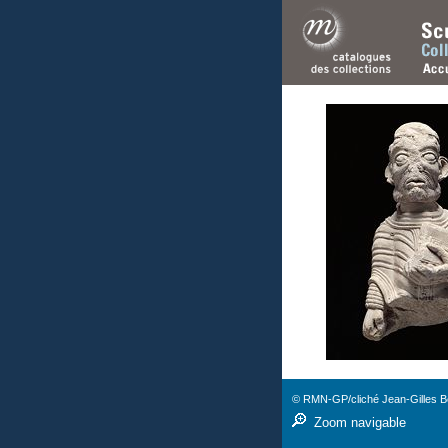
© RMN-GP/cliché Jean-Gilles Be
Zoom navigable