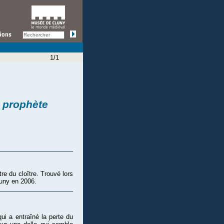
1/1
: prophète
re du cloître. Trouvé lors
luny en 2006.
i a entraîné la perte du