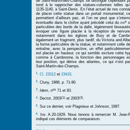
de Saint-Martin-des-Champs se distingue cependant par 
tend à le rapprocher des statues-colonnes telles qu’
1135-1140, à Saint-Denis. En l’état actuel de nos conna
de placer cette statue dans un portail monumental, 
permettent d’ailleurs pas, et l’on ne peut que s’interr
e
xiii
éventuelle dans le cloître ayant précédé celui du
s
particulière des bords de la dalle, légèrement biseauté
évoquer une figure placée à la réception de nervu
notamment dans les églises de Bury et de Cambr
également un fragment, plus tardif, du Victoria and Al
la forme particulière de la statue, et notamment celle de
entraîne, avec la perspective, un effet particulièremen
est placée en hauteur, ce qui semble exclure cette hy
comme à Cambronne, la fonction des personnages es
leur position, qui dérive des atlantes, ce qui n’est p
Saint-Martin-des-Champs.
1
.
Cl. 23312
et
23415
.
2
. Cluny, 1988, p. 71-90.
os
3
.
Idem
, n
71 et 83.
(1)
(3)
4
. Dectot, 2003
et 2003
.
5
. Sur ce dernier, voir Plagnieux et Johnson, 1997.
6
. Inv. A.20-1929. Nous tenons à remercier M. Jean-
indiqué ces éléments de comparaison.