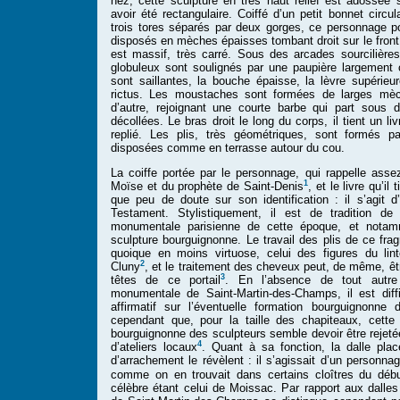
nez, cette sculpture en très haut relief est adossée 
avoir été rectangulaire. Coiffé d’un petit bonnet circu
trois tores séparés par deux gorges, ce personnage p
disposés en mèches épaisses tombant droit sur le front
est massif, très carré. Sous des arcades sourcilière
globuleux sont soulignés par une paupière largement
sont saillantes, la bouche épaisse, la lèvre supérieu
rictus. Les moustaches sont formées de larges mè
d’autre, rejoignant une courte barbe qui part sous 
décollées. Le bras droit le long du corps, il tient un 
replié. Les plis, très géométriques, sont formés p
disposées comme en terrasse autour du cou.
La coiffe portée par le personnage, qui rappelle asse
1
Moïse et du prophète de Saint-Denis
, et le livre qu’il
que peu de doute sur son identification : il s’agit d
Testament. Stylistiquement, il est de tradition de 
monumentale parisienne de cette époque, et notam
sculpture bourguignonne. Le travail des plis de ce fra
quoique en moins virtuose, celui des figures du lin
2
Cluny
, et le traitement des cheveux peut, de même, êt
3
têtes de ce portail
. En l’absence de tout autre
monumentale de Saint-Martin-des-Champs, il est diff
affirmatif sur l’éventuelle formation bourguignonne
cependant que, pour la taille des chapiteaux, cette
bourguignonne des sculpteurs semble devoir être rejetée
4
d’ateliers locaux
. Quant à sa fonction, la dalle pla
d’arrachement le révèlent : il s’agissait d’un personna
comme on en trouvait dans certains cloîtres du dé
célèbre étant celui de Moissac. Par rapport aux dalle