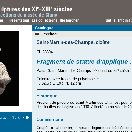
Catalogue
Imprimer
Saint-Martin-des-Champs
,
cloître
Cl. 23604
Fragment de statue d’applique 
e
e
xii
Paris, Saint-Martin-des-Champs, 2
quart du
siècle
Calcaire avec traces de polychromie
H. 32,5 ; L. 19 ; Pr. 12 cm
Historique
Provient du prieuré de Saint-Martin-des-Champs, peut-êt
des fouilles de l’église en 1998. Affecté au musée de C
1 / 5
rizzi
Commentaire
Coupée à l’abdomen, le visage légèrement bûché, ce qu