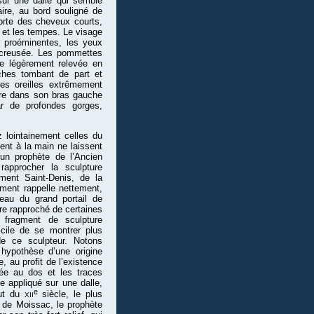
sur une dalle qui semble
laire, au bord souligné de
orte des cheveux courts,
 et les tempes. Le visage
s proéminentes, les yeux
 creusée. Les pommettes
re légèrement relevée en
ches tombant de part et
des oreilles extrêmement
livre dans son bras gauche
ar de profondes gorges,
z lointainement celles du
 tient à la main ne laissent
’un prophète de l’Ancien
rapprocher la sculpture
ment Saint-Denis, de la
gment rappelle nettement,
teau du grand portail de
re rapproché de certaines
 fragment de sculpture
icile de se montrer plus
 de ce sculpteur. Notons
 hypothèse d’une origine
, au profit de l’existence
cée au dos et les traces
ge appliqué sur une dalle,
e
xii
but du
siècle, le plus
s de Moissac, le prophète