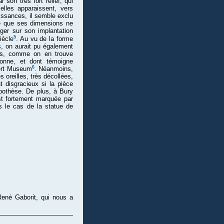
son très fort relief, qui
elles apparaissent, vers
issances, il semble exclu
ce que ses dimensions ne
oger sur son implantation
5
iècle
. Au vu de la forme
s, on aurait pu également
res, comme on en trouve
onne, et dont témoigne
6
bert Museum
. Néanmoins,
s oreilles, très décollées,
t disgracieux si la pièce
pothèse. De plus, à Bury
t fortement marquée par
as le cas de la statue de
René Gaborit, qui nous a