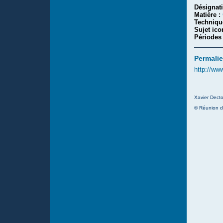
Désignat
Matière :
Techniqu
Sujet ic
Périodes
Permalie
http://ww
Xavier Decto
© Réunion d