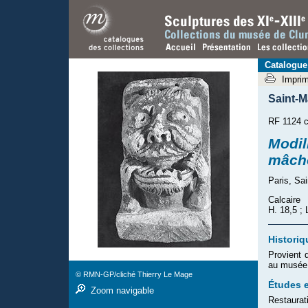
Catalogue
Impri
Saint-
RF 1124 c
Modil
mâch
Paris, Sa
Calcaire
H. 18,5 ; 
Historiq
Provient 
au musée 
© RMN-GP/cliché Thierry Le Mage
Études e
Zoom navigable
Restaurat