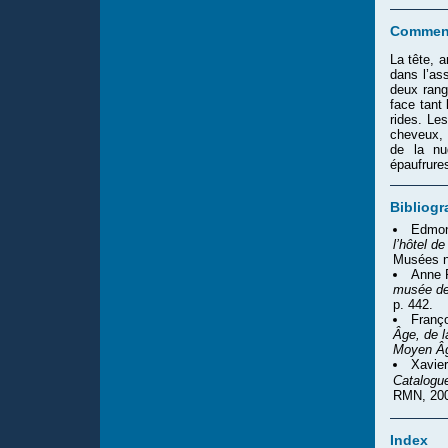
Comment
La tête, 
dans l’as
deux rang
face tant 
rides. Le
cheveux, 
de la nu
épaufrure
Bibliogr
Edmon
l’hôtel d
Musées n
Anne 
musée de
p. 442.
Franç
Âge, de 
Moyen Â
Xavie
Catalogu
RMN, 200
Index