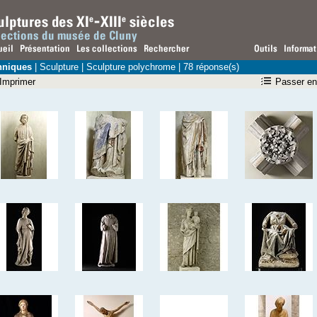
hniques
|
Sculpture
| Sculpture polychrome | 78 réponse(s)
Imprimer
Passer en