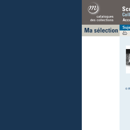
Suj
© R