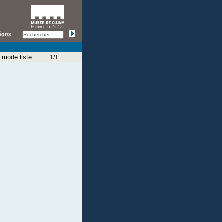
 mode liste
1/1