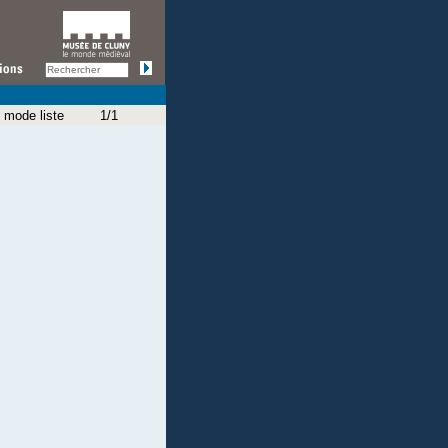
 mode liste
1/1