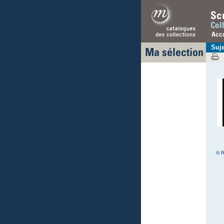
Suj
© R