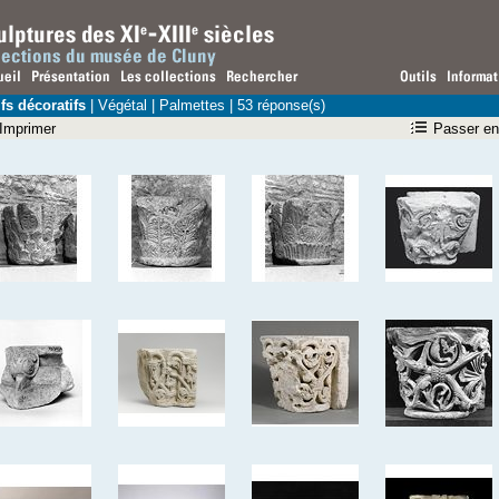
fs décoratifs
|
Végétal
| Palmettes | 53 réponse(s)
Imprimer
Passer en