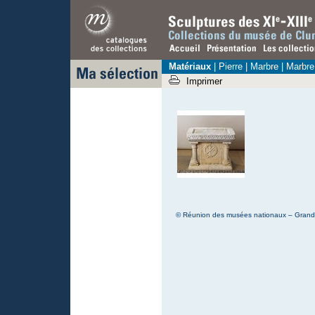
Matériaux
|
Pierre
|
Marbre
| Marbre
Imprimer
© Réunion des musées nationaux – Grand P