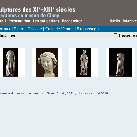
ériaux
|
Pierre
|
Calcaire
| Craie de Vernon | 5 réponse(s)
Imprimer
Passer en
éunion des musées nationaux – Grand Palais, 2011 ; mise à jour : mai 2016