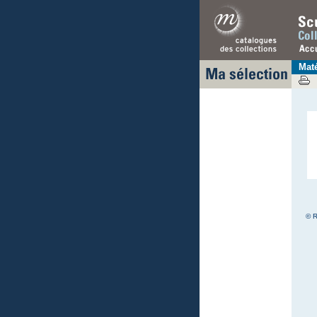
Mat
© R