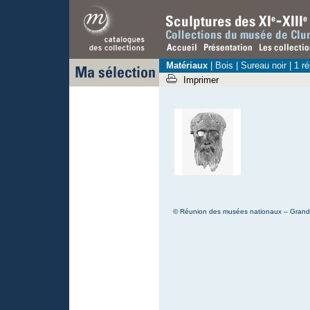
Matériaux
|
Bois
| Sureau noir | 1 r
Imprimer
© Réunion des musées nationaux – Grand P