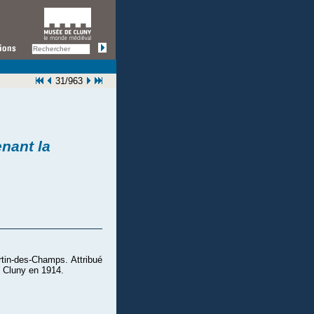
31/963
nant la
rtin-des-Champs. Attribué
 Cluny en 1914.