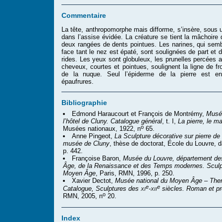
Commentaire
La tête, anthropomorphe mais difforme, s’insère, sous u
dans l’assise évidée. La créature se tient la mâchoire
deux rangées de dents pointues. Les narines, qui sem
face tant le nez est épaté, sont soulignées de part et d
rides. Les yeux sont globuleux, les prunelles percées
cheveux, courtes et pointues, soulignent la ligne de fr
de la nuque. Seul l’épiderme de la pierre est 
épaufrures.
Bibliographie
Edmond Haraucourt et François de Montrémy,
Musé
l’hôtel de Cluny. Catalogue général
, t. I,
La pierre, le ma
o
Musées nationaux, 1922, n
65.
Anne Pingeot,
La Sculpture décorative sur pierre d
musée de Cluny
, thèse de doctorat, École du Louvre, d
p. 442.
Françoise Baron,
Musée du Louvre, département de
Âge, de la Renaissance et des Temps modernes. Sculp
Moyen Âge
, Paris, RMN, 1996, p. 250.
Xavier Dectot,
Musée national du Moyen Âge – The
e
e
xi
xii
Catalogue, Sculptures des
-
siècles. Roman et pr
o
RMN, 2005, n
20.
Index