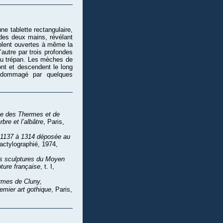
ne tablette rectangulaire,
 des deux mains, révélant
blent ouvertes à même la
’autre par trois profondes
 au trépan. Les mèches de
ont et descendent le long
endommagé par quelques
e des Thermes et de
rbre et l’albâtre
, Paris,
e 1137 à 1314 déposée au
actylographié, 1974,
s sculptures du Moyen
ture française
, t. I,
rmes de Cluny,
emier art gothique
, Paris,