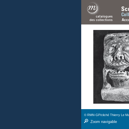
© RMN-GP/cliché Thierry Le M
Zoom navigable