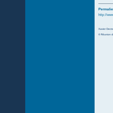
Permalie
http://ww
Xavier Decto
© Réunion d