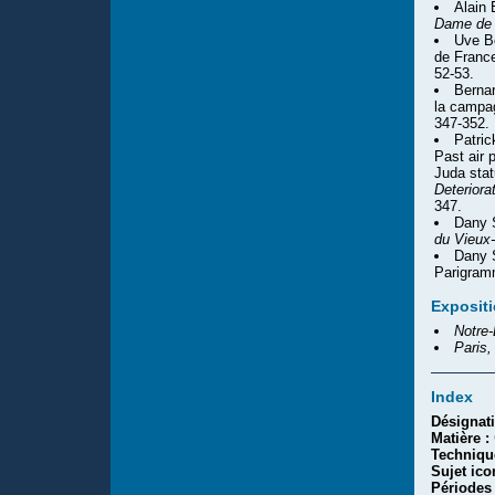
Alain
Dame de 
Uve Be
de France
52-53.
Bernar
la campa
347-352.
Patric
Past air 
Juda stat
Deteriora
347.
Dany S
du Vieux-
Dany S
Parigram
Exposit
Notre-
Paris,
Index
Désignat
Matière :
Techniqu
Sujet ic
Périodes