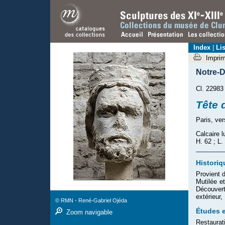
Index
|
Lis
Impri
Notre-D
Cl. 22983
Tête 
Paris, ve
Calcaire 
H. 62 ; L.
Historiq
Provient 
Mutilée e
Découver
extérieur
© RMN - René-Gabriel Ojéda
Études e
Zoom navigable
Restaurat