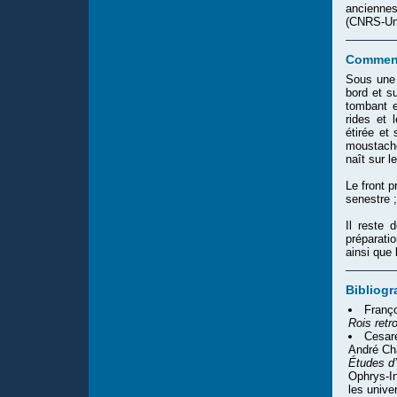
anciennes
(CNRS-Uni
Comment
Sous une 
bord et s
tombant e
rides et 
étirée et
moustache
naît sur l
Le front p
senestre 
Il reste 
préparati
ainsi que
Bibliogr
Franço
Rois retr
Cesare
André Cha
Études d’
Ophrys-In
les unive