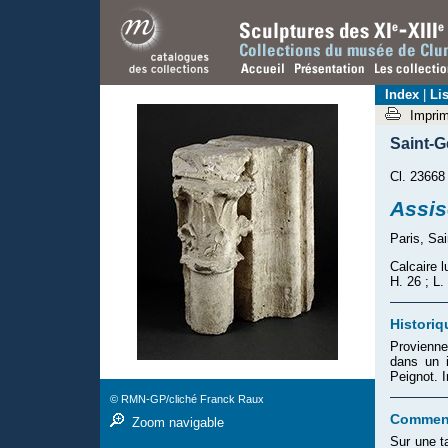
Index
|
Lis
Impri
Saint-G
Cl. 23668
Assis
Paris, Sa
Calcaire l
H. 26 ; L.
Historiq
Provienne
dans un 
Peignot. 
© RMN-GP/cliché Franck Raux
Comment
Zoom navigable
Sur une t