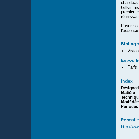
chapiteau
tailloir 
premier r
réunissan
L’usure de
l’essence 
Bibliogr
Vivian
Exposit
Paris,
Index
Désignat
Matière :
Techniqu
Motif déc
Périodes
Permalie
http://ww