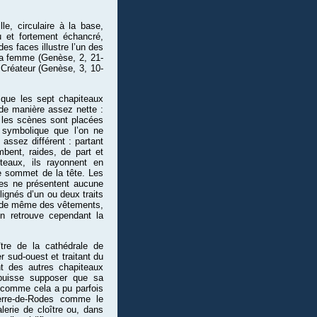
le, circulaire à la base,
u et fortement échancré,
es faces illustre l’un des
la femme (Genèse, 2, 21-
 Créateur (Genèse, 3, 10-
que les sept chapiteaux
 de manière assez nette :
, les scènes sont placées
 symbolique que l’on ne
assez différent : partant
bent, raides, de part et
teaux, ils rayonnent en
e sommet de la tête. Les
es ne présentent aucune
lignés d’un ou deux traits
as de même des vêtements,
On retrouve cependant la
ître de la cathédrale de
r sud-ouest et traitant du
t des autres chapiteaux
 puisse supposer que sa
 comme cela a pu parfois
ierre-de-Rodes comme le
lerie de cloître ou, dans