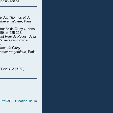
r d’un édifice.
e des Thermes et de
rbre et l’albâtre
, Paris,
 musée de Cluny », dans
959, p. 225-228.
ant Pere de Rodes: de la
 la seva composició
8.
rmes de Cluny,
emier art gothique
, Paris,
y Pisa 1120-1180
,
travail
;
Création de la