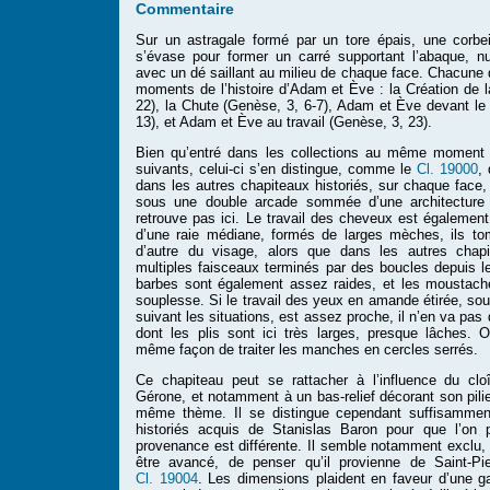
Commentaire
Sur un astragale formé par un tore épais, une corbeil
s’évase pour former un carré supportant l’abaque, n
avec un dé saillant au milieu de chaque face. Chacune d
moments de l’histoire d’Adam et Ève : la Création de 
22), la Chute (Genèse, 3, 6-7), Adam et Ève devant le
13), et Adam et Ève au travail (Genèse, 3, 23).
Bien qu’entré dans les collections au même moment 
suivants, celui-ci s’en distingue, comme le
Cl. 19000
,
dans les autres chapiteaux historiés, sur chaque face
sous une double arcade sommée d’une architecture
retrouve pas ici. Le travail des cheveux est également 
d’une raie médiane, formés de larges mèches, ils tom
d’autre du visage, alors que dans les autres chapi
multiples faisceaux terminés par des boucles depuis l
barbes sont également assez raides, et les moustach
souplesse. Si le travail des yeux en amande étirée, sou
suivant les situations, est assez proche, il n’en va p
dont les plis sont ici très larges, presque lâches. 
même façon de traiter les manches en cercles serrés.
Ce chapiteau peut se rattacher à l’influence du clo
Gérone, et notamment à un bas-relief décorant son pilie
même thème. Il se distingue cependant suffisammen
historiés acquis de Stanislas Baron pour que l’on
provenance est différente. Il semble notamment exclu,
être avancé, de penser qu’il provienne de Saint-P
Cl. 19004
. Les dimensions plaident en faveur d’une ga