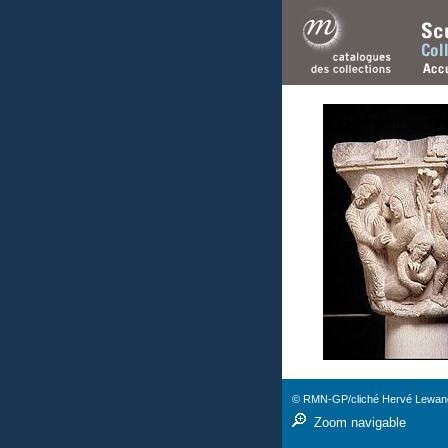
© RMN-GP/cliché Hervé Lewan
Zoom navigable