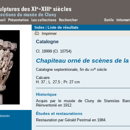
Index
|
Liste de résultats
Imprimer
Catalogne
Cl. 18999 (Cl. 10754)
Chapiteau orné de scènes de l
e
xii
Catalogne septentrionale, fin du
siècle
Calcaire
H. 37 ; L. 27,5 ; Pr. 27 cm
Historique
Acquis par le musée de Cluny de Stanislas Baron
Réinventorié en 1912.
Études et restaurations
dowski
Restauration par Gérald Pestmal en 1984.