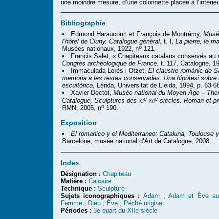
une moindre mesure, d’une colonnette placée à l’intérieu
Bibliographie
Edmond Haraucourt et François de Montrémy,
Musé
l’hôtel de Cluny. Catalogue général
, t. I,
La pierre, le ma
o
Musées nationaux, 1922, n
121.
Francis Salet, « Chapiteaux catalans conservés au
Congrès archéologique de France
, t. 117, Catalogne, 1
Immaculada Lorés i Otzet,
El claustre romànic de S
memòria a les restes conservades. Una hipòtesi sobre
escultòrica
, Lérida, Universitat de Lleida, 1994, p. 63-6
Xavier Dectot,
Musée national du Moyen Âge – The
e
e
xi
xii
Catalogue, Sculptures des
-
siècles. Roman et pr
o
RMN, 2005, n
190.
Exposition
El romanico y el Mediterraneo: Cataluna, Toulouse 
Barcelone, musée national d’Art de Catalogne, 2008.
Index
Désignation :
Chapiteau
Matière :
Calcaire
Technique :
Sculpture
Sujets iconographiques :
Adam
;
Adam et Ève au 
Femme
;
Dieu
;
Ève
;
Péché originel
Périodes :
3e quart du XIIe siècle