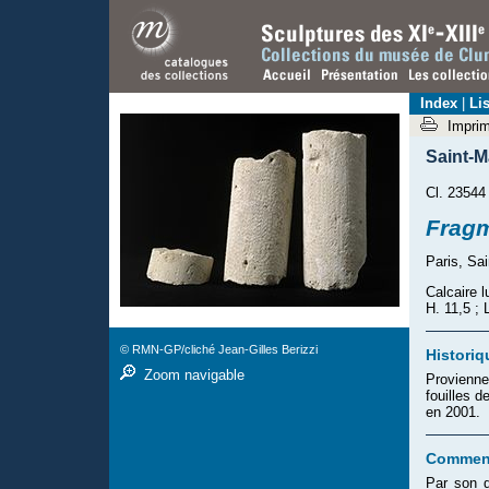
Index
|
Lis
Impri
Saint-
Cl. 23544
Fragm
Paris, Sa
Calcaire l
H. 11,5 ; 
© RMN-GP/cliché Jean-Gilles Berizzi
Historiq
Zoom navigable
Provienne
fouilles 
en 2001.
Comment
Par son d