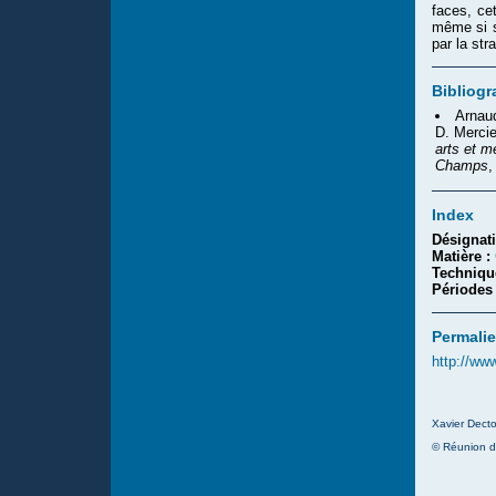
faces, cet
même si s
par la str
Bibliogr
Arnaud
D. Mercie
arts et m
Champs
,
Index
Désignat
Matière :
Techniqu
Périodes
Permalie
http://ww
Xavier Decto
© Réunion d