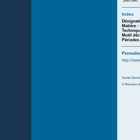
388-390.
Index
Désignat
Matière :
Techniqu
Motif déc
Périodes
Permalie
http://ww
Xavier Decto
© Réunion d