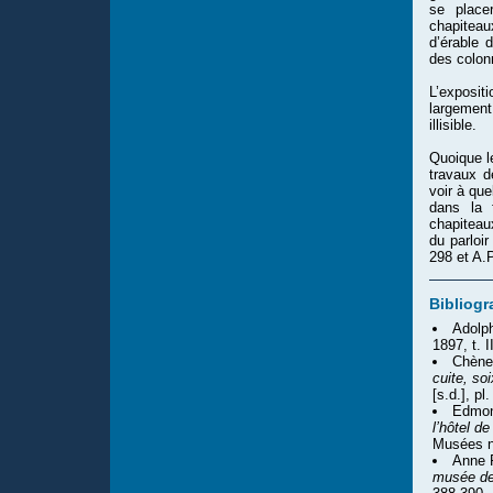
se place
chapitea
d’érable d
des colon
L’exposit
largement
illisible.
Quoique le
travaux d
voir à que
dans la 
chapiteau
du parloi
298 et A.
Bibliogr
Adolp
1897, t. I
Chène
cuite, so
[s.d.], pl.
Edmon
l’hôtel d
Musées n
Anne 
musée de