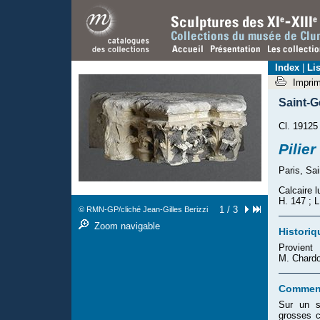
Index
|
Lis
Impri
Saint-G
Cl. 19125 
Pilie
Paris, Sa
Calcaire l
H. 147 ; L
1 / 3
© RMN-GP/cliché Jean-Gilles Berizzi
Zoom navigable
Historiq
Provient
M. Chardo
Comment
Sur un s
grosses c